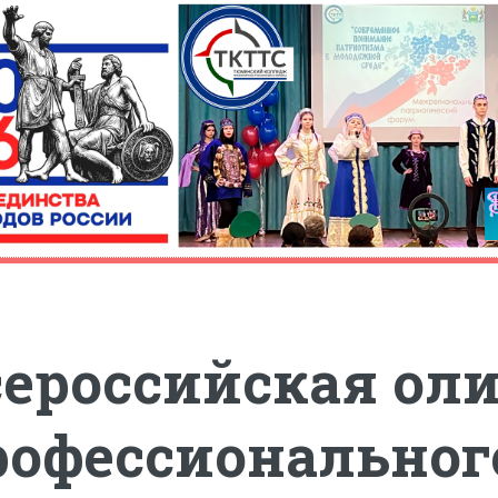
сероссийская ол
рофессиональног